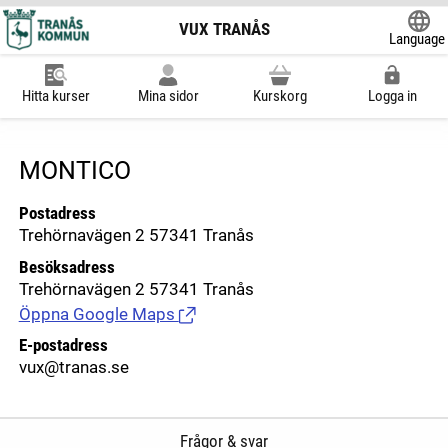
VUX TRANÅS
Language
Powered
Hitta kurser
Mina sidor
Kurskorg
Logga in
MONTICO
Postadress
Trehörnavägen 2 57341 Tranås
Besöksadress
Trehörnavägen 2 57341 Tranås
Öppna Google Maps
(Länk till extern sida.)
E-postadress
vux@tranas.se
Frågor & svar