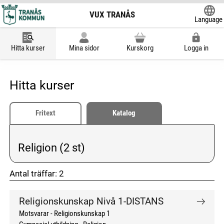
VUX TRANÅS
Language
Powered
Hitta kurser
Mina sidor
Kurskorg
Logga in
Hitta kurser
Fritext
Katalog
Religion (2 st)
Vald kategori:
Antal träffar:
2
don't click me
don't click me
Religionskunskap Nivå 1-DISTANS
Motsvarar - Religionskunskap 1