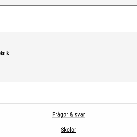
k me
eknik
Frågor & svar
Skolor