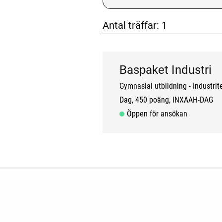
Antal träffar:
1
don't click me
don't clic
Baspaket Industri
Gymnasial utbildning
Industrit
Dag
450 poäng
INXAAH-DAG
Öppen för ansökan