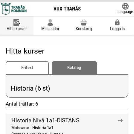
VUX TRANÅS
Language
Powered
Hitta kurser
Mina sidor
Kurskorg
Logga in
Hitta kurser
Fritext
Katalog
Historia (6 st)
Vald kategori:
Antal träffar:
6
don't click me
don't click me
Historia Nivå 1a1-DISTANS
Motsvarar - Historia 1a1