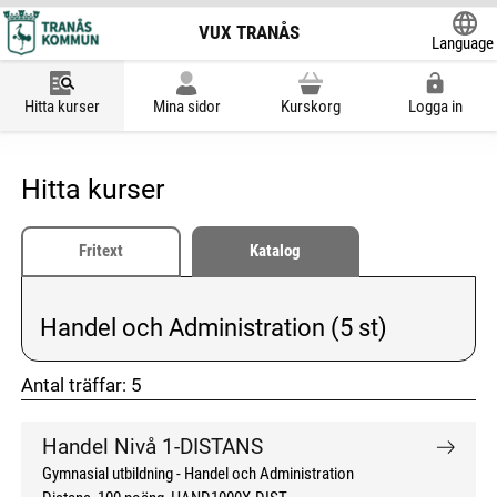
VUX TRANÅS
Language
Powered
Hitta kurser
Mina sidor
Kurskorg
Logga in
Hitta kurser
Fritext
Katalog
Handel och Administration (5 st)
Vald kategori:
Antal träffar:
5
don't click me
don't click me
Handel Nivå 1-DISTANS
Gymnasial utbildning
Handel och Administration