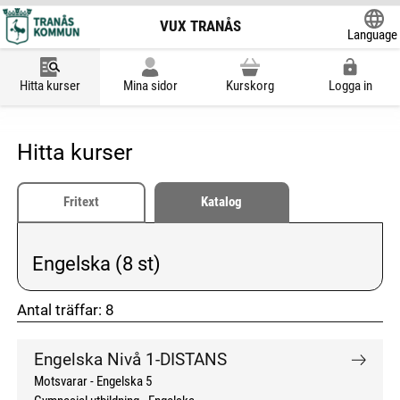
VUX TRANÅS
Language
Powered
Hitta kurser
Mina sidor
Kurskorg
Logga in
Hitta kurser
Fritext
Katalog
Engelska (8 st)
Vald kategori:
Antal träffar:
8
don't click me
don't click me
Engelska Nivå 1-DISTANS
Motsvarar - Engelska 5