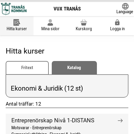
VUX TRANÅS
Language
Powered
Hitta kurser
Mina sidor
Kurskorg
Logga in
Hitta kurser
Fritext
Katalog
Ekonomi & Juridik (12 st)
Vald kategori:
Antal träffar:
12
don't click me
don't click me
Entreprenörskap Nivå 1-DISTANS
Motsvarar - Entreprenörskap