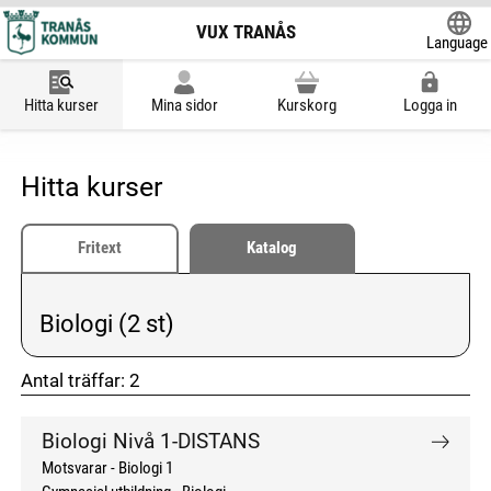
VUX TRANÅS
Language
Powered
Hitta kurser
Mina sidor
Kurskorg
Logga in
Hitta kurser
Fritext
Katalog
Biologi (2 st)
Vald kategori:
Antal träffar:
2
don't click me
don't click me
Biologi Nivå 1-DISTANS
Motsvarar - Biologi 1