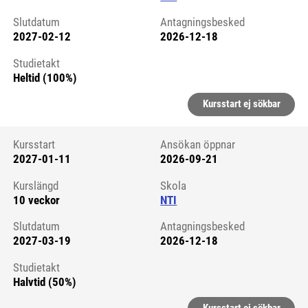
Slutdatum
Antagningsbesked
2027-02-12
2026-12-18
Studietakt
Heltid (100%)
Kursstart ej sökbar
Kursstart
Ansökan öppnar
2027-01-11
2026-09-21
Kursstart 6322772
Kurslängd
Skola
10 veckor
NTI
Slutdatum
Antagningsbesked
2027-03-19
2026-12-18
Studietakt
Halvtid (50%)