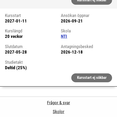
Kursstart ej sökbar
Kursstart
Ansökan öppnar
2027-01-11
2026-09-21
Kursstart 6322770
Kurslängd
Skola
20 veckor
NTI
Slutdatum
Antagningsbesked
2027-05-28
2026-12-18
Studietakt
Deltid (25%)
Kursstart ej sökbar
Frågor & svar
Skolor