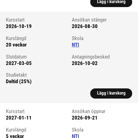
Lägg i kurskorg
Kursstart
Ansökan stänger
2026-10-19
2026-08-30
Kursstart 6281793
Kurslängd
Skola
20 veckor
NTI
Slutdatum
Antagningsbesked
2027-03-05
2026-10-02
Studietakt
Deltid (25%)
Lägg i kurskorg
Kursstart
Ansökan öppnar
2027-01-11
2026-09-21
Kursstart 6322769
Kurslängd
Skola
5 veckor
NTI