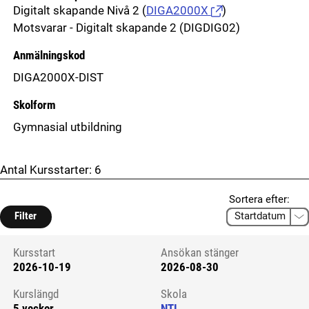
Digitalt skapande Nivå 2
(
DIGA2000X
)
Motsvarar - Digitalt skapande 2 (DIGDIG02)
Anmälningskod
DIGA2000X-DIST
Skolform
Gymnasial utbildning
Antal Kursstarter:
6
Sortera efter:
Filter
Kursstart
Ansökan stänger
2026-10-19
2026-08-30
Kursstart 6281792
Kurslängd
Skola
5 veckor
NTI