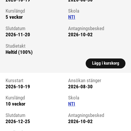
Kursstart 6281752
Kurslängd
Skola
5 veckor
NTI
Slutdatum
Antagningsbesked
2026-11-20
2026-10-02
Studietakt
Heltid (100%)
Lägg i kurskorg
Kursstart
Ansökan stänger
2026-10-19
2026-08-30
Kursstart 6281754
Kurslängd
Skola
10 veckor
NTI
Slutdatum
Antagningsbesked
2026-12-25
2026-10-02