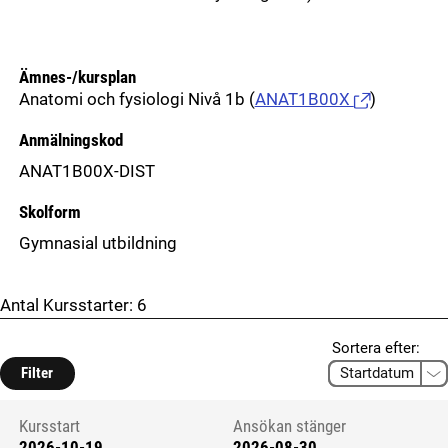
Ämnes-/kursplan
Anatomi och fysiologi Nivå 1b
(
ANAT1B00X
)
Anmälningskod
ANAT1B00X-DIST
Skolform
Gymnasial utbildning
Antal Kursstarter:
6
Sortera efter:
Filter
Kursstart
Ansökan stänger
2026-10-19
2026-08-30