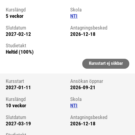
Kursstart 6322725
Kurslängd
Skola
5 veckor
NTI
Slutdatum
Antagningsbesked
2027-02-12
2026-12-18
Studietakt
Heltid (100%)
Kursstart ej sökbar
Kursstart
Ansökan öppnar
2027-01-11
2026-09-21
Kursstart 6322728
Kurslängd
Skola
10 veckor
NTI
Slutdatum
Antagningsbesked
2027-03-19
2026-12-18