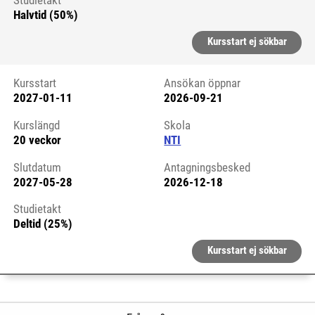
Studietakt
Halvtid (50%)
Kursstart ej sökbar
Kursstart
Ansökan öppnar
2027-01-11
2026-09-21
Kursstart 6322726
Kurslängd
Skola
20 veckor
NTI
Slutdatum
Antagningsbesked
2027-05-28
2026-12-18
Studietakt
Deltid (25%)
Kursstart ej sökbar