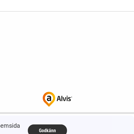
 hemsida
Godkänn