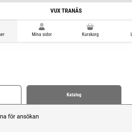
VUX TRANÅS
ser
Mina sidor
Kurskorg
Katalog
r öppna för ansökan eller hela utbudet
pna för ansökan