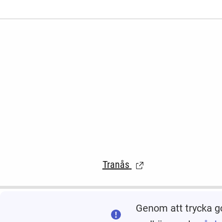
Tranås
(Länk till extern sida.)
Genom att trycka g