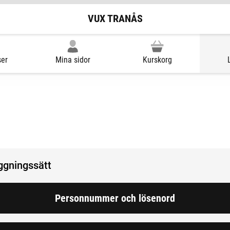
VUX TRANÅS
ser
Mina sidor
Kurskorg
oggningssätt
Personnummer och lösenord